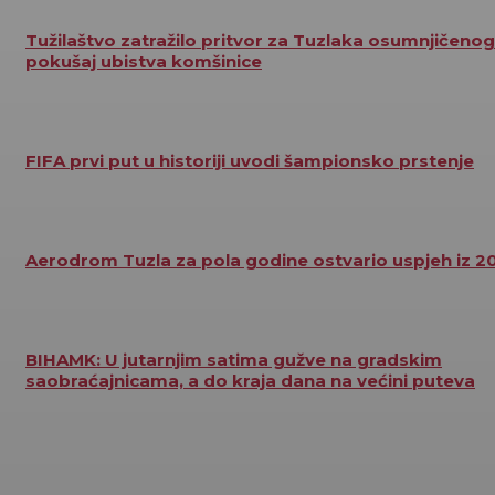
Tužilaštvo zatražilo pritvor za Tuzlaka osumnjičenog
pokušaj ubistva komšinice
FIFA prvi put u historiji uvodi šampionsko prstenje
Aerodrom Tuzla za pola godine ostvario uspjeh iz 2
BIHAMK: U jutarnjim satima gužve na gradskim
saobraćajnicama, a do kraja dana na većini puteva