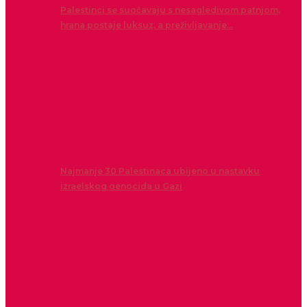
Palestinci se suočavaju s nesagledivom patnjom,
hrana postaje luksuz, a preživljavanje…
Najmanje 30 Palestinaca ubijeno u nastavku
izraelskog genocida u Gazi