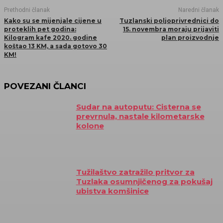
Prethodni članak
Naredni članak
Kako su se mijenjale cijene u
Tuzlanski poljoprivrednici do
proteklih pet godina:
15. novembra moraju prijaviti
Kilogram kafe 2020. godine
plan proizvodnje
koštao 13 KM, a sada gotovo 30
KM!
POVEZANI ČLANCI
Sudar na autoputu: Cisterna se
prevrnula, nastale kilometarske
kolone
Tužilaštvo zatražilo pritvor za
Tuzlaka osumnjičenog za pokušaj
ubistva komšinice