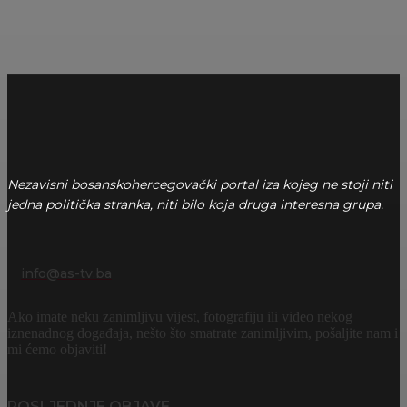
Nezavisni bosanskohercegovački portal iza kojeg ne stoji niti
jedna politička stranka, niti bilo koja druga interesna grupa.
info@as-tv.ba
Ako imate neku zanimljivu vijest, fotografiju ili video nekog
iznenadnog događaja, nešto što smatrate zanimljivim, pošaljite nam i
mi ćemo objaviti!
POSLJEDNJE OBJAVE