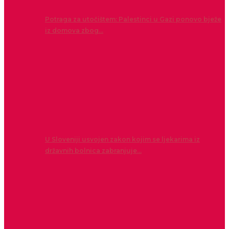
Potraga za utočištem: Palestinci u Gazi ponovo bježe
iz domova zbog…
U Sloveniji usvojen zakon kojim se ljekarima iz
državnih bolnica zabranjuje…