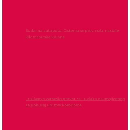
Sudar na autoputu: Cisterna se prevrnula, nastale
kilometarske kolone
Tužilaštvo zatražilo pritvor za Tuzlaka osumnjičenog
za pokušaj ubistva komšinice