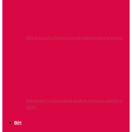
FIFA prvi put u historiji uvodi šampionsko prstenje
Aerodrom Tuzla za pola godine ostvario uspjeh iz
2025.
BiH