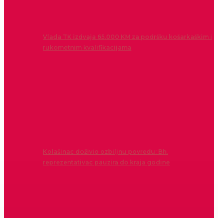
Vlada TK izdvaja 65.000 KM za podršku košarkaškim i
rukometnim kvalifikacijama
Kolašinac doživio ozbiljnu povredu: Bh.
reprezentativac pauzira do kraja godine