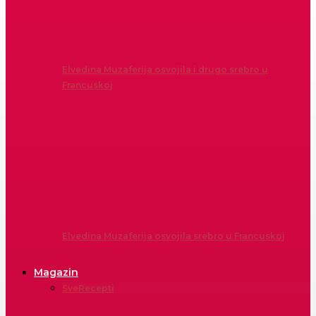
Elvedina Muzaferija osvojila i drugo srebro u
Francuskoj
Elvedina Muzaferija osvojila srebro u Francuskoj
Magazin
Sve
Recepti