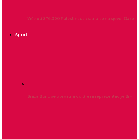
Više od 376.000 Palestinaca vratilo se na sjever Gaze
Sport
Braća Burić se oprostila od dresa reprezentacije BiH