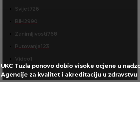
Svijet
726
BiH
2990
Zanimljivosti
768
Putovanja
123
Video
1
UKC Tuzla ponovo dobio visoke ocjene u nadz
Agencije za kvalitet i akreditaciju u zdravstvu