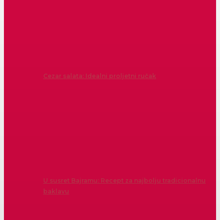
Cezar salata: Idealni proljetni ručak
U susret Bajramu: Recept za najbolju tradicionalnu
baklavu