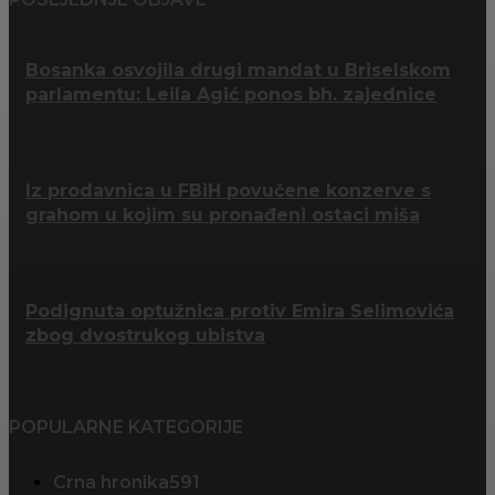
Bosanka osvojila drugi mandat u Briselskom
parlamentu: Leila Agić ponos bh. zajednice
Iz prodavnica u FBiH povučene konzerve s
grahom u kojim su pronađeni ostaci miša
Podignuta optužnica protiv Emira Selimovića
zbog dvostrukog ubistva
POPULARNE KATEGORIJE
Crna hronika
591