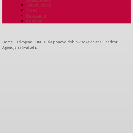
Zanimljivosti
Video
Putovanja
Kontakt
Home
Izdvojeno
UKC Tuzla ponovo dobio visoke ocjene u nadzoru
Agencije za kvalitet i...