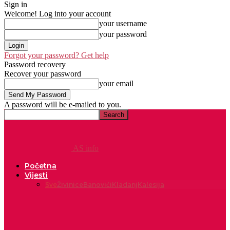
Sign in
Welcome! Log into your account
your username
your password
Forgot your password? Get help
Password recovery
Recover your password
your email
A password will be e-mailed to you.
AS info
Početna
Vijesti
Sve
Živinice
Banovići
Kladanj
Kalesija