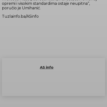
opremi i visokim standardima ostaje neupitna“,
poručio je Umihanić.
Tuzlainfo.ba/ASinfo
AS info