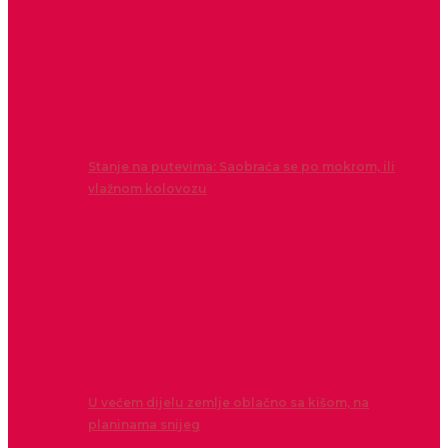
Stanje na putevima: Saobraća se po mokrom, ili
vlažnom kolovozu
U većem dijelu zemlje oblačno sa kišom, na
planinama snijeg