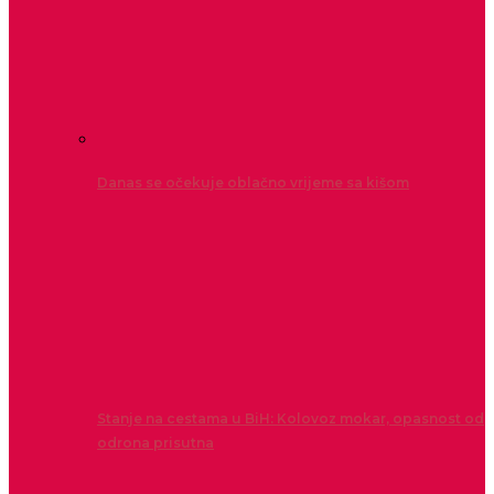
Danas se očekuje oblačno vrijeme sa kišom
Stanje na cestama u BiH: Kolovoz mokar, opasnost od
odrona prisutna