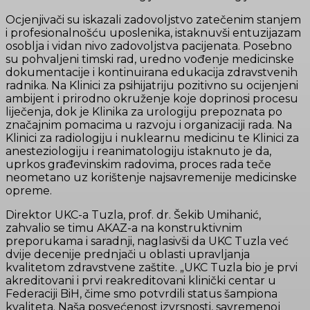
Ocjenjivači su iskazali zadovoljstvo zatečenim stanjem
i profesionalnošću uposlenika, istaknuvši entuzijazam
osoblja i vidan nivo zadovoljstva pacijenata. Posebno
su pohvaljeni timski rad, uredno vođenje medicinske
dokumentacije i kontinuirana edukacija zdravstvenih
radnika. Na Klinici za psihijatriju pozitivno su ocijenjeni
ambijent i prirodno okruženje koje doprinosi procesu
liječenja, dok je Klinika za urologiju prepoznata po
značajnim pomacima u razvoju i organizaciji rada. Na
Klinici za radiologiju i nuklearnu medicinu te Klinici za
anesteziologiju i reanimatologiju istaknuto je da,
uprkos građevinskim radovima, proces rada teče
neometano uz korištenje najsavremenije medicinske
opreme.
Direktor UKC-a Tuzla, prof. dr. Šekib Umihanić,
zahvalio se timu AKAZ-a na konstruktivnim
preporukama i saradnji, naglasivši da UKC Tuzla već
dvije decenije prednjači u oblasti upravljanja
kvalitetom zdravstvene zaštite. „UKC Tuzla bio je prvi
akreditovani i prvi reakreditovani klinički centar u
Federaciji BiH, čime smo potvrdili status šampiona
kvaliteta. Naša posvećenost izvrsnosti, savremenoj