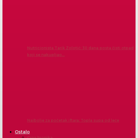
Nutricionista Tarik Zolotić: 30 dana posta čisti otpad
koji se nakupljao…
Najbolje za početak iftara: Topla supa od leće
Ostalo
Crna hronika