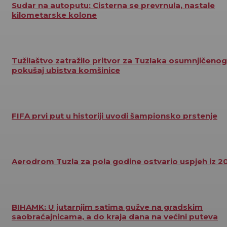
Sudar na autoputu: Cisterna se prevrnula, nastale
kilometarske kolone
Tužilaštvo zatražilo pritvor za Tuzlaka osumnjičenog
pokušaj ubistva komšinice
FIFA prvi put u historiji uvodi šampionsko prstenje
Aerodrom Tuzla za pola godine ostvario uspjeh iz 2
BIHAMK: U jutarnjim satima gužve na gradskim
saobraćajnicama, a do kraja dana na većini puteva