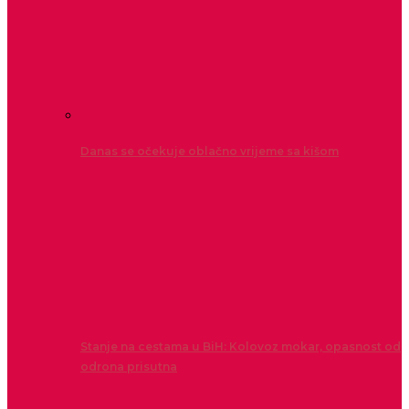
Danas se očekuje oblačno vrijeme sa kišom
Stanje na cestama u BiH: Kolovoz mokar, opasnost od
odrona prisutna