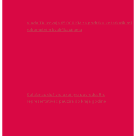
Vlada TK izdvaja 65.000 KM za podršku košarkaškim i
rukometnim kvalifikacijama
Kolašinac doživio ozbiljnu povredu: Bh.
reprezentativac pauzira do kraja godine