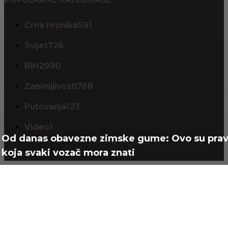
Crna hronika
591
Svijet
726
BiH
2990
Zanimljivosti
768
Putovanja
123
Video
1
Od danas obavezne zimske gume: Ovo su prav
koja svaki vozač mora znati