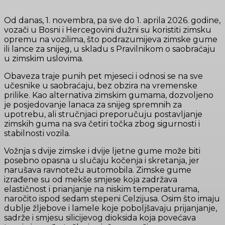
Od danas, 1. novembra, pa sve do 1. aprila 2026. godine,
vozači u Bosni i Hercegovini dužni su koristiti zimsku
opremu na vozilima, što podrazumijeva zimske gume
ili lance za snijeg, u skladu s Pravilnikom o saobraćaju
u zimskim uslovima.
Obaveza traje punih pet mjeseci i odnosi se na sve
učesnike u saobraćaju, bez obzira na vremenske
prilike. Kao alternativa zimskim gumama, dozvoljeno
je posjedovanje lanaca za snijeg spremnih za
upotrebu, ali stručnjaci preporučuju postavljanje
zimskih guma na sva četiri točka zbog sigurnosti i
stabilnosti vozila.
Vožnja s dvije zimske i dvije ljetne gume može biti
posebno opasna u slučaju kočenja i skretanja, jer
narušava ravnotežu automobila. Zimske gume
izrađene su od mekše smjese koja zadržava
elastičnost i prianjanje na niskim temperaturama,
naročito ispod sedam stepeni Celzijusa. Osim što imaju
dublje žljebove i lamele koje poboljšavaju prijanjanje,
sadrže i smjesu silicijevog dioksida koja povećava