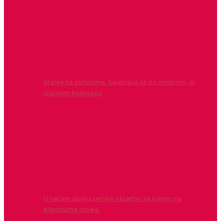
Stanje na putevima: Saobraća se po mokrom, ili
vlažnom kolovozu
U većem dijelu zemlje oblačno sa kišom, na
planinama snijeg