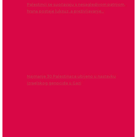
Palestinci se suočavaju s nesagledivom patnjom,
hrana postaje luksuz, a preživljavanje…
Najmanje 30 Palestinaca ubijeno u nastavku
izraelskog genocida u Gazi