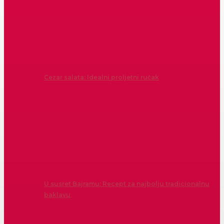
Cezar salata: Idealni proljetni ručak
U susret Bajramu: Recept za najbolju tradicionalnu
baklavu