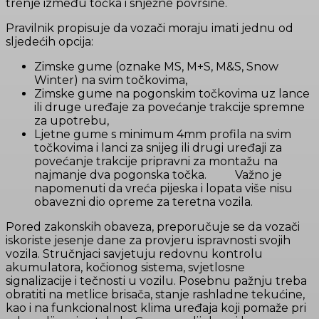
trenje između točka i snježne površine.
Pravilnik propisuje da vozači moraju imati jednu od
sljedećih opcija:
Zimske gume (oznake MS, M+S, M&S, Snow
Winter) na svim točkovima,
Zimske gume na pogonskim točkovima uz lance
ili druge uređaje za povećanje trakcije spremne
za upotrebu,
Ljetne gume s minimum 4mm profila na svim
točkovima i lanci za snijeg ili drugi uređaji za
povećanje trakcije pripravni za montažu na
najmanje dva pogonska točka. Važno je
napomenuti da vreća pijeska i lopata više nisu
obavezni dio opreme za teretna vozila.
Pored zakonskih obaveza, preporučuje se da vozači
iskoriste jesenje dane za provjeru ispravnosti svojih
vozila. Stručnjaci savjetuju redovnu kontrolu
akumulatora, kočionog sistema, svjetlosne
signalizacije i tečnosti u vozilu. Posebnu pažnju treba
obratiti na metlice brisača, stanje rashladne tekućine,
kao i na funkcionalnost klima uređaja koji pomaže pri