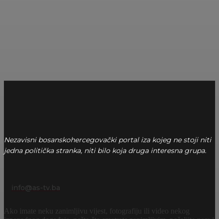
Nezavisni bosanskohercegovački portal iza kojeg ne stoji niti
jedna politička stranka, niti bilo koja druga interesna grupa.
info@as-tv.ba
Ako imate neku zanimljivu vijest, fotografiju ili video nekog