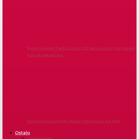
Nutricionista Tarik Zolotić: 30 dana posta čisti otpad
koji se nakupljao…
Najbolje za početak iftara: Topla supa od leće
Ostalo
Crna hronika