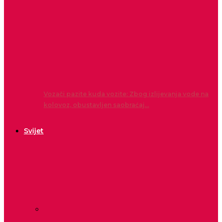
Vozači pazite kuda vozite: Zbog izlijevanja vode na
kolovoz, obustavljen saobraćaj…
Svijet