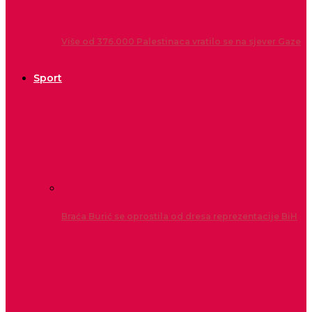
Više od 376.000 Palestinaca vratilo se na sjever Gaze
Sport
Braća Burić se oprostila od dresa reprezentacije BiH