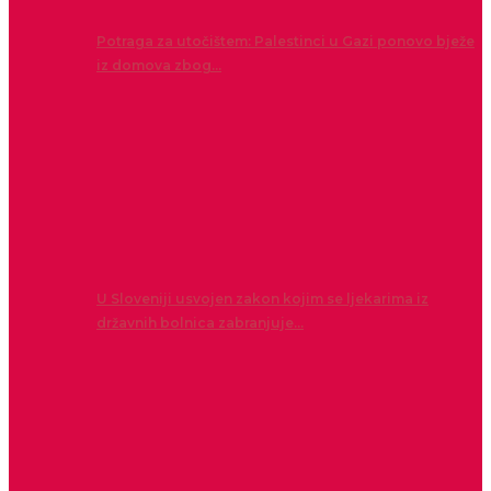
Potraga za utočištem: Palestinci u Gazi ponovo bježe
iz domova zbog…
U Sloveniji usvojen zakon kojim se ljekarima iz
državnih bolnica zabranjuje…