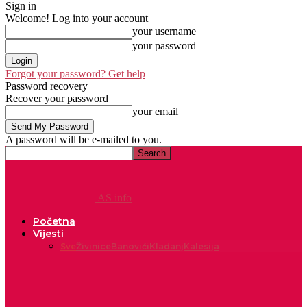
Sign in
Welcome! Log into your account
your username
your password
Forgot your password? Get help
Password recovery
Recover your password
your email
A password will be e-mailed to you.
AS info
Početna
Vijesti
Sve
Živinice
Banovići
Kladanj
Kalesija