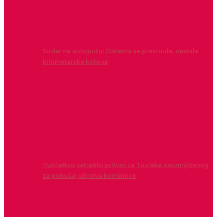
Sudar na autoputu: Cisterna se prevrnula, nastale
kilometarske kolone
Tužilaštvo zatražilo pritvor za Tuzlaka osumnjičenog
za pokušaj ubistva komšinice