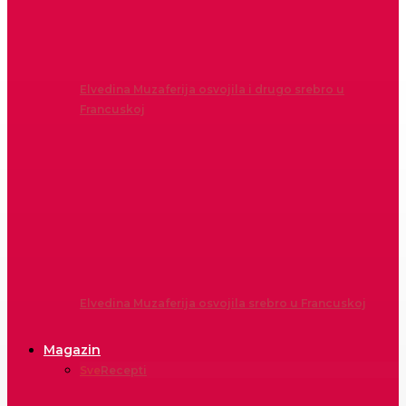
Elvedina Muzaferija osvojila i drugo srebro u
Francuskoj
Elvedina Muzaferija osvojila srebro u Francuskoj
Magazin
Sve
Recepti