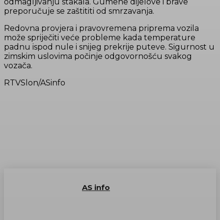
odmagljivanju stakala. Gumene dijelove i brave
preporučuje se zaštititi od smrzavanja.
Redovna provjera i pravovremena priprema vozila
može spriječiti veće probleme kada temperature
padnu ispod nule i snijeg prekrije puteve. Sigurnost u
zimskim uslovima počinje odgovornošću svakog
vozača.
RTVSlon/ASinfo
AS info