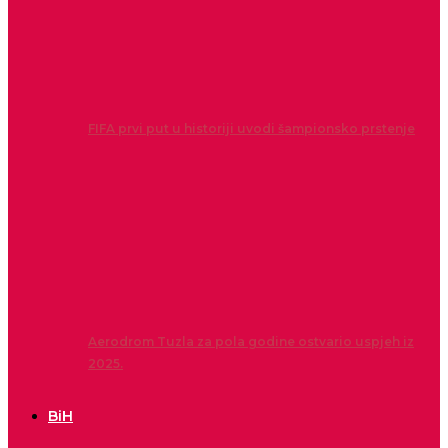
FIFA prvi put u historiji uvodi šampionsko prstenje
Aerodrom Tuzla za pola godine ostvario uspjeh iz
2025.
BiH