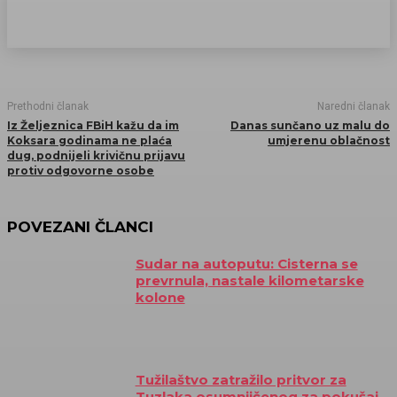
Prethodni članak
Naredni članak
Iz Željeznica FBiH kažu da im
Danas sunčano uz malu do
Koksara godinama ne plaća
umjerenu oblačnost
dug, podnijeli krivičnu prijavu
protiv odgovorne osobe
POVEZANI ČLANCI
Sudar na autoputu: Cisterna se
prevrnula, nastale kilometarske
kolone
Tužilaštvo zatražilo pritvor za
Tuzlaka osumnjičenog za pokušaj