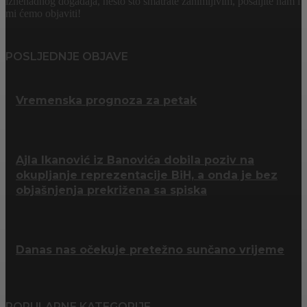
iznenadnog događaja, nešto što smatrate zanimljivim, pošaljite nam i
mi ćemo objaviti!
POSLJEDNJE OBJAVE
Vremenska prognoza za petak
Ajla Ikanović iz Banovića dobila poziv na
okupljanje reprezentacije BiH, a onda je bez
objašnjenja prekrižena sa spiska
Danas nas očekuje pretežno sunčano vrijeme
POPULARNE KATEGORIJE