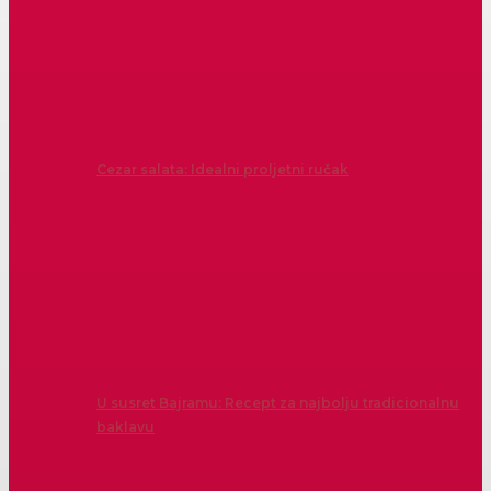
Cezar salata: Idealni proljetni ručak
U susret Bajramu: Recept za najbolju tradicionalnu
baklavu