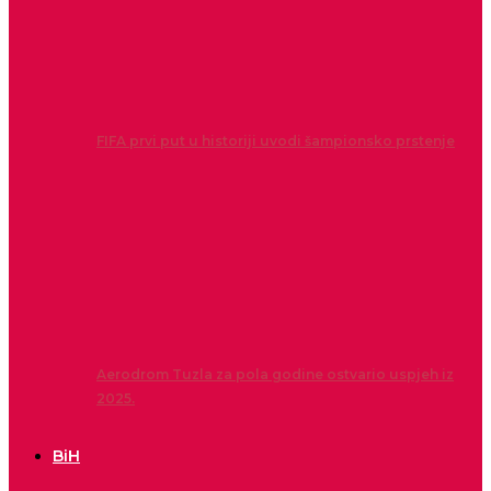
FIFA prvi put u historiji uvodi šampionsko prstenje
Aerodrom Tuzla za pola godine ostvario uspjeh iz
2025.
BiH