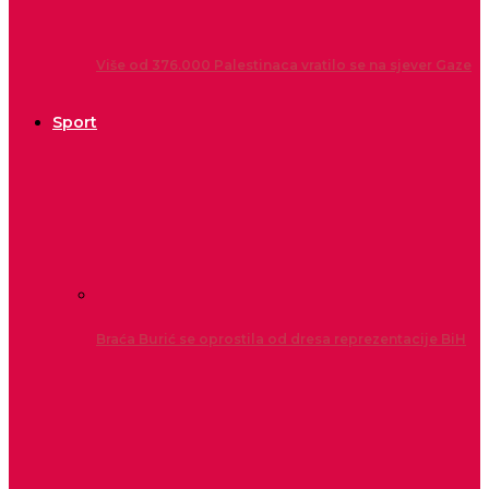
Više od 376.000 Palestinaca vratilo se na sjever Gaze
Sport
Braća Burić se oprostila od dresa reprezentacije BiH