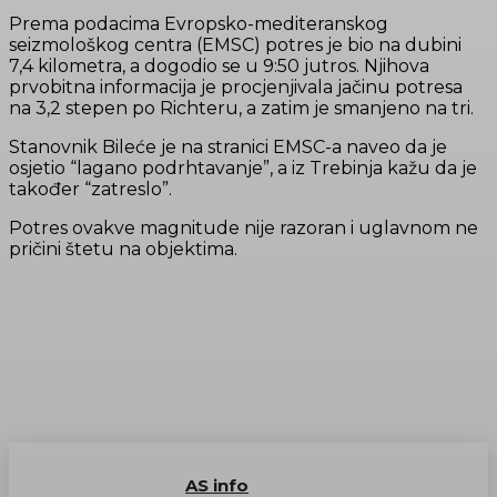
Prema podacima Evropsko-mediteranskog
seizmološkog centra (EMSC) potres je bio na dubini
7,4 kilometra, a dogodio se u 9:50 jutros. Njihova
prvobitna informacija je procjenjivala jačinu potresa
na 3,2 stepen po Richteru, a zatim je smanjeno na tri.
Stanovnik Bileće je na stranici EMSC-a naveo da je
osjetio “lagano podrhtavanje”, a iz Trebinja kažu da je
također “zatreslo”.
Potres ovakve magnitude nije razoran i uglavnom ne
pričini štetu na objektima.
AS info