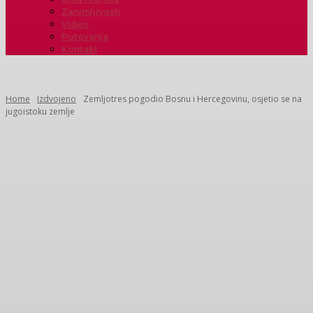
Zanimljivosti
Video
Putovanja
Kontakt
Home
Izdvojeno
Zemljotres pogodio Bosnu i Hercegovinu, osjetio se na
jugoistoku zemlje