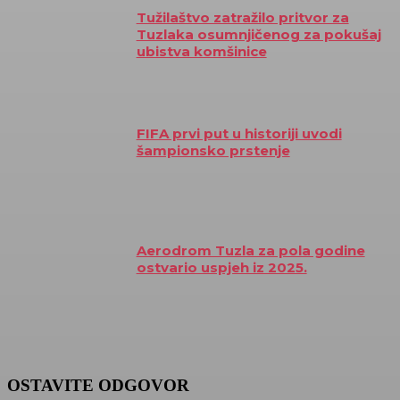
Tužilaštvo zatražilo pritvor za
Tuzlaka osumnjičenog za pokušaj
ubistva komšinice
FIFA prvi put u historiji uvodi
šampionsko prstenje
Aerodrom Tuzla za pola godine
ostvario uspjeh iz 2025.
OSTAVITE ODGOVOR