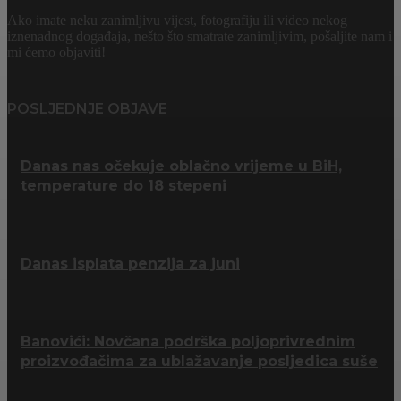
Ako imate neku zanimljivu vijest, fotografiju ili video nekog
iznenadnog događaja, nešto što smatrate zanimljivim, pošaljite nam i
mi ćemo objaviti!
POSLJEDNJE OBJAVE
Danas nas očekuje oblačno vrijeme u BiH,
temperature do 18 stepeni
Danas isplata penzija za juni
Banovići: Novčana podrška poljoprivrednim
proizvođačima za ublažavanje posljedica suše