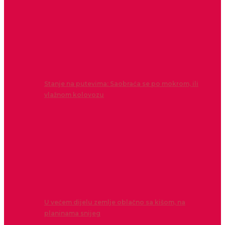
Stanje na putevima: Saobraća se po mokrom, ili
vlažnom kolovozu
U većem dijelu zemlje oblačno sa kišom, na
planinama snijeg