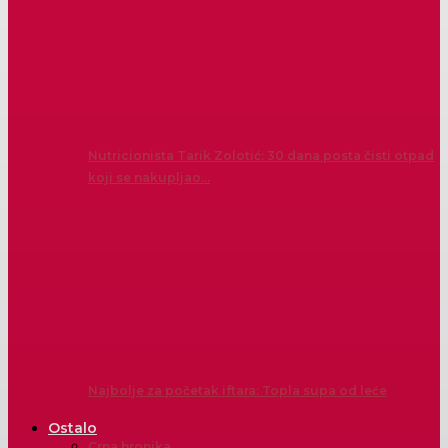
Nutricionista Tarik Zolotić: 30 dana posta čisti otpad
koji se nakupljao…
Najbolje za početak iftara: Topla supa od leće
Ostalo
Crna hronika