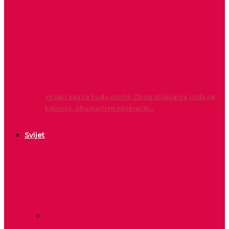
Vozači pazite kuda vozite: Zbog izlijevanja vode na
kolovoz, obustavljen saobraćaj…
Svijet