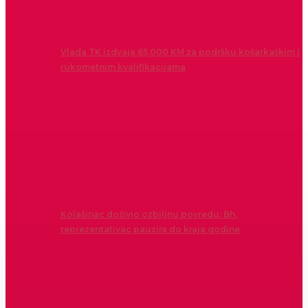
Vlada TK izdvaja 65.000 KM za podršku košarkaškim i
rukometnim kvalifikacijama
Kolašinac doživio ozbiljnu povredu: Bh.
reprezentativac pauzira do kraja godine