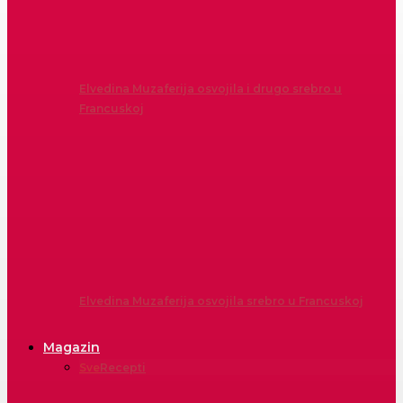
Elvedina Muzaferija osvojila i drugo srebro u
Francuskoj
Elvedina Muzaferija osvojila srebro u Francuskoj
Magazin
Sve
Recepti