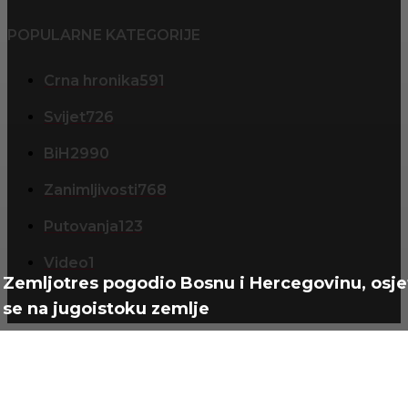
POPULARNE KATEGORIJE
Crna hronika
591
Svijet
726
BiH
2990
Zanimljivosti
768
Putovanja
123
Video
1
Zemljotres pogodio Bosnu i Hercegovinu, osje
se na jugoistoku zemlje