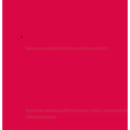
Danas se očekuje oblačno vrijeme sa kišom
Stanje na cestama u BiH: Kolovoz mokar, opasnost od
odrona prisutna