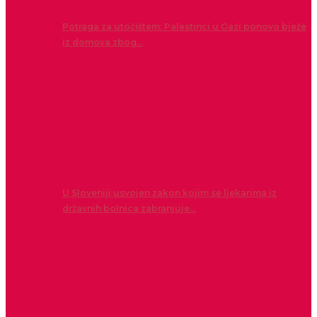
Potraga za utočištem: Palestinci u Gazi ponovo bježe
iz domova zbog…
U Sloveniji usvojen zakon kojim se ljekarima iz
državnih bolnica zabranjuje…