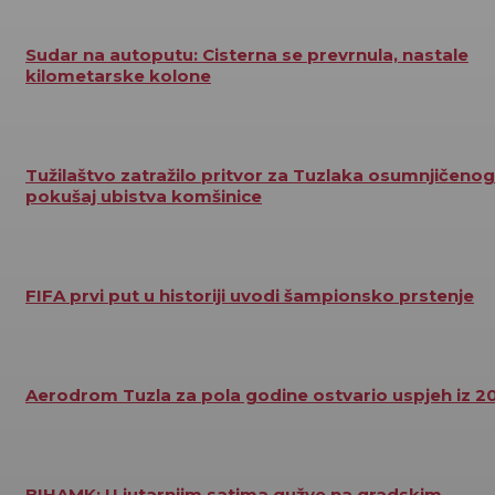
Sudar na autoputu: Cisterna se prevrnula, nastale
kilometarske kolone
Tužilaštvo zatražilo pritvor za Tuzlaka osumnjičenog
pokušaj ubistva komšinice
FIFA prvi put u historiji uvodi šampionsko prstenje
Aerodrom Tuzla za pola godine ostvario uspjeh iz 2
BIHAMK: U jutarnjim satima gužve na gradskim