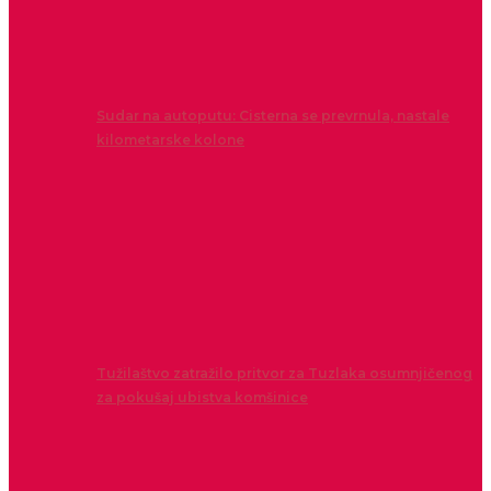
Sudar na autoputu: Cisterna se prevrnula, nastale
kilometarske kolone
Tužilaštvo zatražilo pritvor za Tuzlaka osumnjičenog
za pokušaj ubistva komšinice