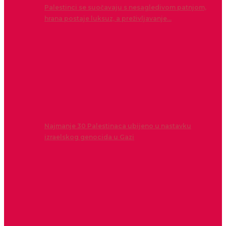
Palestinci se suočavaju s nesagledivom patnjom,
hrana postaje luksuz, a preživljavanje…
Najmanje 30 Palestinaca ubijeno u nastavku
izraelskog genocida u Gazi