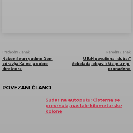
Prethodni članak
Naredni članak
Nakon četiri godine Dom
U BiH povučena “dubai”
zdravlja Kalesija dobio
čokolada, objavili šta je u njoj
direktora
pronađeno
POVEZANI ČLANCI
Sudar na autoputu: Cisterna se
prevrnula, nastale kilometarske
kolone