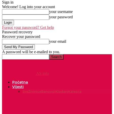
Sign in
Welcome! Log into your account
your username
your password
Forgot your password? Get help
Password recovery
Recover your password
your email
A password will be e-mailed to you.
AS info
Početna
Vijesti
Sve
Živinice
Banovići
Kladanj
Kalesija