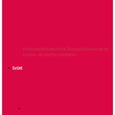
Vozači pazite kuda vozite: Zbog izlijevanja vode na
kolovoz, obustavljen saobraćaj…
Svijet