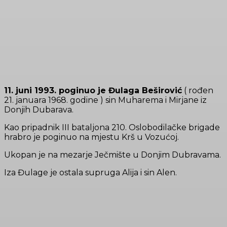
11. juni 1993. poginuo je Đulaga Be
š
irović
( rođen
21. januara 1968. godine ) sin Muharema i Mirjane iz
Donjih Dubarava.
Kao pripadnik III bataljona 210. Oslobodilačke brigade
hrabro je poginuo na mjestu Krš u Vozućoj.
Ukopan je na mezarje Ječmište u Donjim Dubravama.
Iza Đulage je ostala supruga Alija i sin Alen.