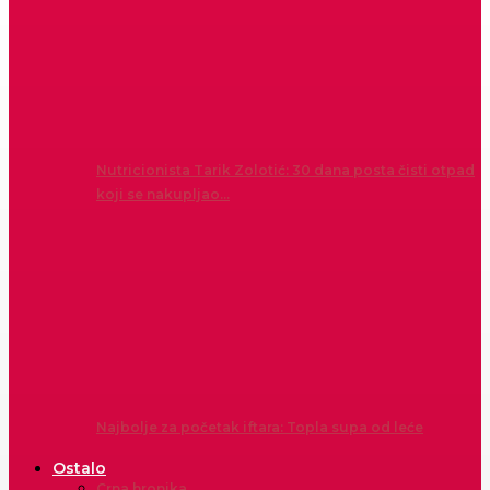
Nutricionista Tarik Zolotić: 30 dana posta čisti otpad
koji se nakupljao…
Najbolje za početak iftara: Topla supa od leće
Ostalo
Crna hronika