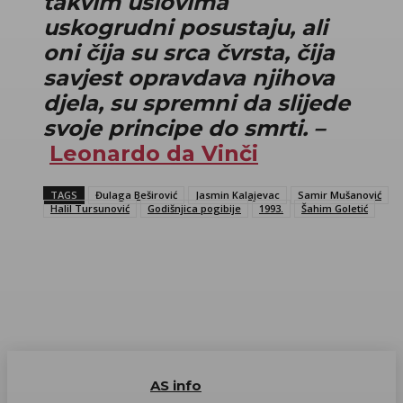
takvim uslovima
uskogrudni posustaju, ali
oni čija su srca čvrsta, čija
savjest opravdava njihova
djela, su spremni da slijede
svoje principe do smrti. –
Leonardo da Vinči
TAGS
Đulaga Beširović
Jasmin Kalajevac
Samir Mušanović
Halil Tursunović
Godišnjica pogibije
1993.
Šahim Goletić
AS info