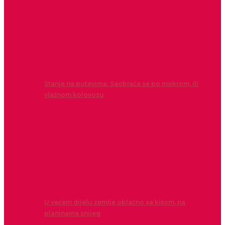
Stanje na putevima: Saobraća se po mokrom, ili
vlažnom kolovozu
U većem dijelu zemlje oblačno sa kišom, na
planinama snijeg