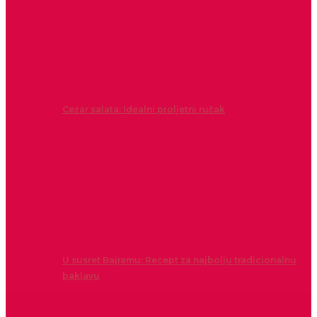
Cezar salata: Idealni proljetni ručak
U susret Bajramu: Recept za najbolju tradicionalnu
baklavu