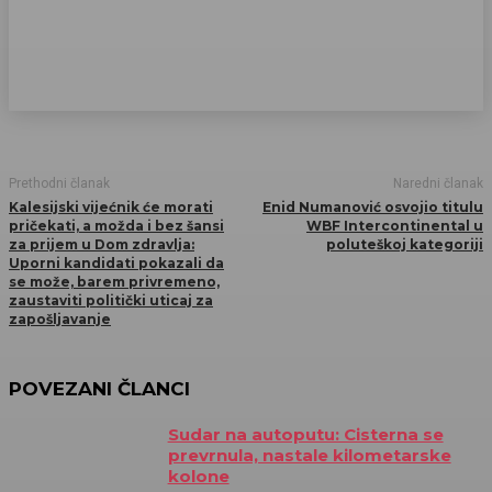
Prethodni članak
Naredni članak
Kalesijski vijećnik će morati
Enid Numanović osvojio titulu
pričekati, a možda i bez šansi
WBF Intercontinental u
za prijem u Dom zdravlja:
poluteškoj kategoriji
Uporni kandidati pokazali da
se može, barem privremeno,
zaustaviti politički uticaj za
zapošljavanje
POVEZANI ČLANCI
Sudar na autoputu: Cisterna se
prevrnula, nastale kilometarske
kolone