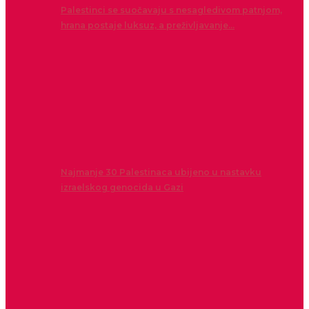
Palestinci se suočavaju s nesagledivom patnjom,
hrana postaje luksuz, a preživljavanje…
Najmanje 30 Palestinaca ubijeno u nastavku
izraelskog genocida u Gazi