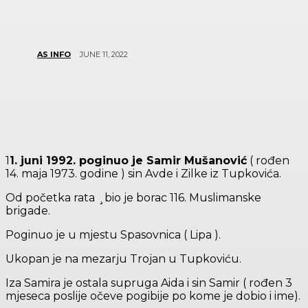
JUNE 11, 2022
AS INFO
1
1. juni 1992. poginuo je Samir Mušanović
( rođen
14. maja 1973. godine ) sin Avde i Zilke iz Tupkovića.
Od početka rata ¸bio je borac 116. Muslimanske
brigade.
Poginuo je u mjestu Spasovnica ( Lipa ).
Ukopan je na mezarju Trojan u Tupkoviću.
Iza Samira je ostala supruga Aida i sin Samir ( rođen 3
mjeseca poslije očeve pogibije po kome je dobio i ime).