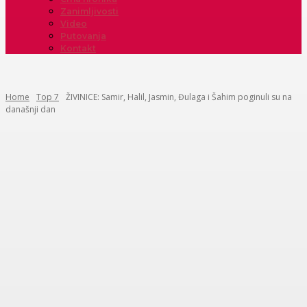
Zanimljivosti
Video
Putovanja
Kontakt
Home
Top 7
ŽIVINICE: Samir, Halil, Jasmin, Đulaga i Šahim poginuli su na
današnji dan