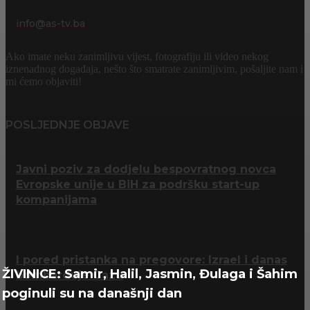
info@as-tv.ba
Ako imate neku zanimljivu vijest, fotografiju ili video nekog
iznenadnog događaja, nešto što smatrate zanimljivim, pošaljite nam i
mi ćemo objaviti!
POSLJEDNJE OBJAVE
Javni poziv za dodjelu bespovratnog novca
Evropske unije u BiH za podršku start-up
kompanijama
I pored pristanka na pregovore: Izrael i danas
ŽIVINICE: Samir, Halil, Jasmin, Đulaga i Šahim
bombarduje Gazu
poginuli su na današnji dan