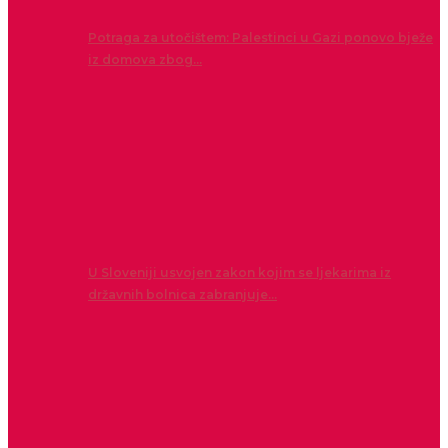
Potraga za utočištem: Palestinci u Gazi ponovo bježe
iz domova zbog…
U Sloveniji usvojen zakon kojim se ljekarima iz
državnih bolnica zabranjuje…