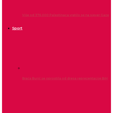
Više od 376.000 Palestinaca vratilo se na sjever Gaze
Sport
Braća Burić se oprostila od dresa reprezentacije BiH