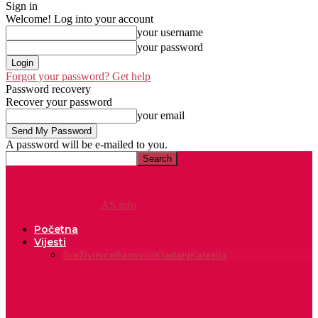
Sign in
Welcome! Log into your account
your username
your password
Forgot your password? Get help
Password recovery
Recover your password
your email
A password will be e-mailed to you.
AS info
Početna
Vijesti
Sve
Živinice
Banovići
Kladanj
Kalesija