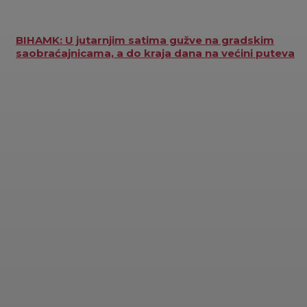
BIHAMK: U jutarnjim satima gužve na gradskim
saobraćajnicama, a do kraja dana na većini puteva