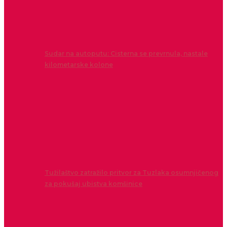
Sudar na autoputu: Cisterna se prevrnula, nastale
kilometarske kolone
Tužilaštvo zatražilo pritvor za Tuzlaka osumnjičenog
za pokušaj ubistva komšinice