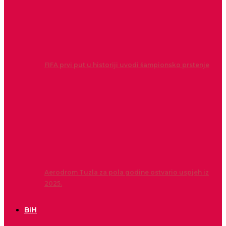
FIFA prvi put u historiji uvodi šampionsko prstenje
Aerodrom Tuzla za pola godine ostvario uspjeh iz
2025.
BiH