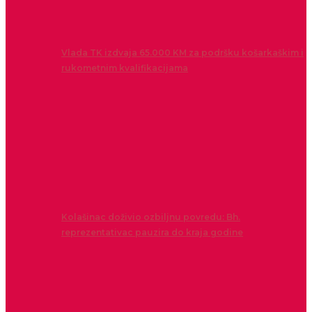
Vlada TK izdvaja 65.000 KM za podršku košarkaškim i
rukometnim kvalifikacijama
Kolašinac doživio ozbiljnu povredu: Bh.
reprezentativac pauzira do kraja godine