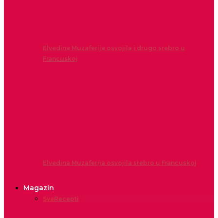
Elvedina Muzaferija osvojila i drugo srebro u
Francuskoj
Elvedina Muzaferija osvojila srebro u Francuskoj
Magazin
Sve
Recepti