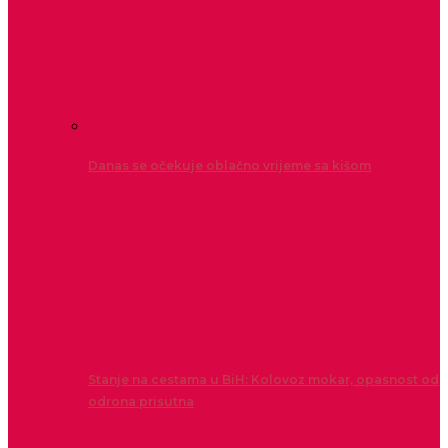
Danas se očekuje oblačno vrijeme sa kišom
Stanje na cestama u BiH: Kolovoz mokar, opasnost od
odrona prisutna